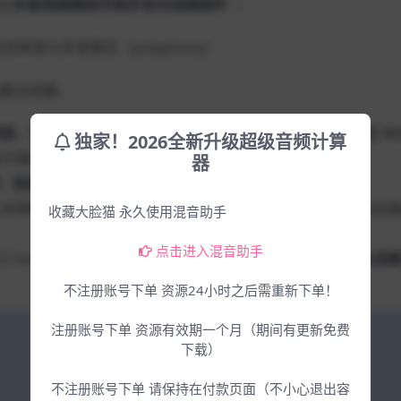
的‌
多振荡器模拟风格多音合成器插件
‌（
支持单音与多音模式（polyphony）
多功能合成器。
，可在 saw/square/triangle/sine 间连续变形）
‌ + ‌
独立 V
独家！2026全新升级超级音频计算
备可路由的噪声发生器与环形调制。
器
）连接至 38 个目标参数
‌，无插槽限制，支持复杂声景塑造。
ge”滤波设计（未明确是否为真实电路建模），含失真、过采样及多模式输
收藏大脸猫 永久使用混音助手
点击进入混音助手
22 Fairuz）或磁带模拟（P821），Zorba 是‌
振荡器导向的合成
不注册账号下单 资源24小时之后需重新下单！
注册账号下单 资源有效期一个月（期间有更新免费
下载）
不注册账号下单 请保持在付款页面（不小心退出容