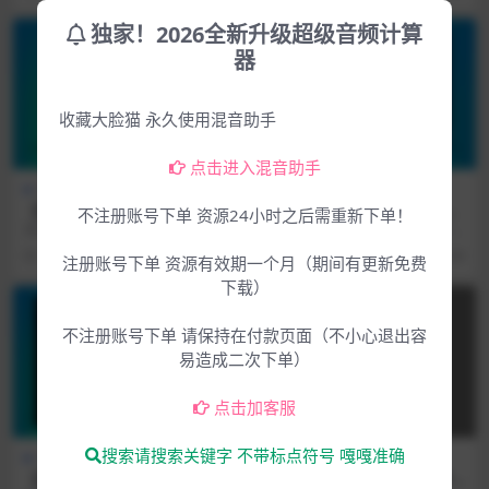
Mac MORiA
独家！2026全新升级超级音频计算
器
收藏大脸猫 永久使用混音助手
点击进入混音助手
Mac专区
Win专区
Mac专区
Win专区
【首发2023.9月全新风铃音
【新品首发】电影影视预告片
不注册账号下单 资源24小时之后需重新下单！
源】PastToFutureReverbs B
音源Fallout Music Group –
音源简介 自带58个WAV高品质音频
软件介绍 适用平台：KONTAKT（W
ar Chimes For KONTAKT &
Trailer Braams II
采样 官方网站：https://pastto...
IN&MAC） 类型：音源 版本：...
3年前
662
4.99
3年前
165
4.99
注册账号下单 资源有效期一个月（期间有更新免费
WAV 康泰克音源
下载）
不注册账号下单 请保持在付款页面（不小心退出容
易造成二次下单）
点击加客服
搜索请搜索关键字 不带标点符号 嘎嘎准确
Mac专区
Win专区
Mac专区
Win专区
【首发！现代电影配乐】现代
【独家】【稀缺】口哨音源Fl