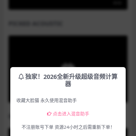
PICKED ACOUSTIC
独家！2026全新升级超级音频计算
器
收藏大脸猫 永久使用混音助手
点击进入混音助手
Electric Mint
不注册账号下单 资源24小时之后需重新下单！