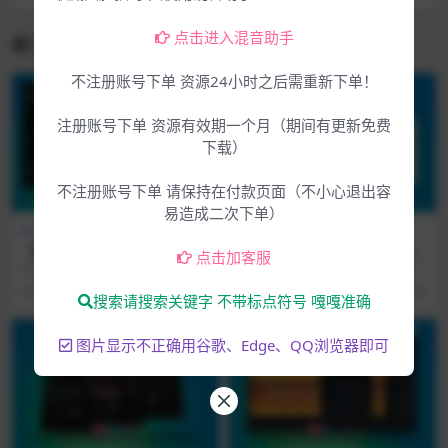
c.The.Glue.v1.5.11
点击进入混音助手
相关文章
不注册账号下单 资源24小时之后需重新下单！
注册账号下单 资源有效期一个月（期间有更新免费
下载）
不注册账号下单 请保持在付款页面（不小心退出容
易造成二次下单）
Win专区
下载中心
Mac专区
下载中心
【首发更新】母带混音插件套
【首发更新必备MAC版】华丽
点击加客服
装Mastering The Mix – All P
强大2025新版传奇数字混响B
2026.7.25和谐组织发布全新版本套
软件介绍 2025.11.20号更新MAC版
lugins Collection v2026.7.2
ABY Audio Crystalline v1.8.
装 软件介绍 官方网站：masterin...
1.8版本。资源包含3个版本，下载
2周前
786
4.99
9月前
522
4.99
1 Bundle STANDALONE R2R
0 macOS-R2R版本
安...
搜索请搜索关键字 不带标点符号 嘎嘎准确
&VR WIN
图片显示不正确用谷歌、Edge、QQ浏览器即可