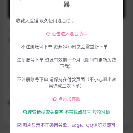
器
收藏大脸猫 永久使用混音助手
一键安装（安装前关闭杀毒软件和防火墙）
点击进入混音助手
5.7.0–6.2.0新版安装后需要打开注册机注册
不注册账号下单 资源24小时之后需重新下单！
声明：本站为非营利性个人网站，本站所有软件来自于互
注册账号下单 资源有效期一个月（期间有更新免费
联网，版权属原著所有，如有需要请购买正版。资源仅供学
下载）
习交流使用，请勿用于商业用途！并请于下载后24小时内删
不注册账号下单 请保持在付款页面（不小心退出容
除，谢谢！如有侵权，敬请来信联系我们
易造成二次下单）
（yingyinclub@hotmail.com），我们立刻删除。
点击加客服
P42 Climax
放大器
音染
饱和器
搜索请搜索关键字 不带标点符号 嘎嘎准确
大脸猫
分享
收藏
点赞(
0
)
图片显示不正确用谷歌、Edge、QQ浏览器即可