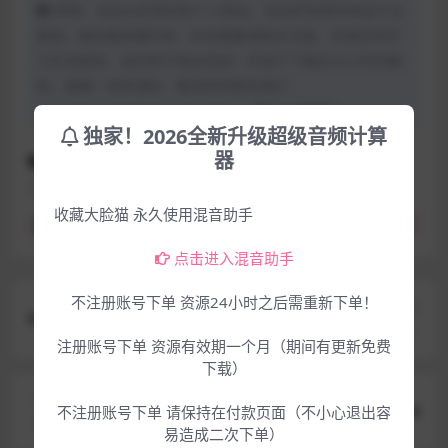
声明：本站为非营利性个人网站，本站所有软件来自于互
联网，版权属原著所有，如有需要请购买正版。资源仅供学
习交流使用，请勿用于商业用途！并请于下载后24小时内删
除，谢谢！如有侵权，敬请来信联系我们
（yingyinclub@hotmail.com），我们立刻删除。
独家！2026全新升级超级音频计算
器
Black Box Analog Design HG-2MS
Brainworx
Plugin Alliance
插件联盟
收藏大脸猫 永久使用混音助手
大脸猫
分享
收藏
点赞(
0
)
点击进入混音助手
不注册账号下单 资源24小时之后需重新下单！
上一篇
【】插件联盟音染总线处理插件Plugin Alliance Br
注册账号下单 资源有效期一个月（期间有更新免费
ainworx Black Box Analog Design HG-2MS v1.3.
下载）
1 U2B Mac [MORiA]
下一篇
不注册账号下单 请保持在付款页面（不小心退出容
【首发新品更新】新一代磁带仿真插件Impact Sou
易造成二次下单）
ndworks – Tape Sculptor v1.0.2 WIN