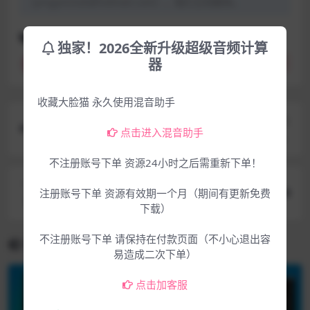
（yingyinclub@hotmail.com），我们立刻删除。
Impact Soundworks
Tape Sculptor
磁带仿真
独家！2026全新升级超级音频计算
器
大脸猫
分享
收藏
点赞(
0
)
收藏大脸猫 永久使用混音助手
上一篇
点击进入混音助手
【】插件联盟音染总线处理插件Plugin Alliance Br
ainworx Black Box Analog Design HG-2MS v1.3.
不注册账号下单 资源24小时之后需重新下单！
1 WIN
下一篇
注册账号下单 资源有效期一个月（期间有更新免费
【永久会员钦点】飞天弦乐Musical Sampling Soa
下载）
ring Strings KONTAKT康泰克音源
不注册账号下单 请保持在付款页面（不小心退出容
相关文章
易造成二次下单）
点击加客服