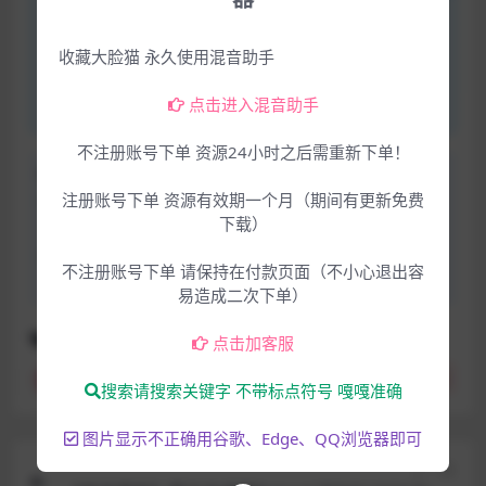
本内容需登录后查看
收藏大脸猫 永久使用混音助手
登录后查看
点击进入混音助手
不注册账号下单 资源24小时之后需重新下单！
声明：本站为非营利性个人网站，本站所有软件来自于互
注册账号下单 资源有效期一个月（期间有更新免费
联网，版权属原著所有，如有需要请购买正版。资源仅供学
下载）
习交流使用，请勿用于商业用途！并请于下载后24小时内删
除，谢谢！如有侵权，敬请来信联系我们
不注册账号下单 请保持在付款页面（不小心退出容
（yingyinclub@hotmail.com），我们立刻删除。
易造成二次下单）
Black Rooster
黑公鸡
点击加客服
大脸猫
分享
收藏
点赞(
0
)
搜索请搜索关键字 不带标点符号 嘎嘎准确
图片显示不正确用谷歌、Edge、QQ浏览器即可
上一篇