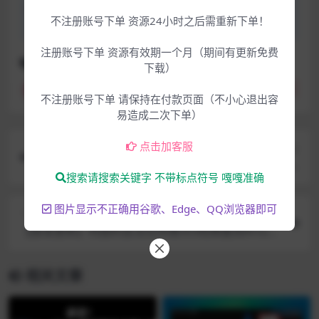
除，谢谢！如有侵权，敬请来信联系我们
不注册账号下单 资源24小时之后需重新下单！
（yingyinclub@hotmail.com），我们立刻删除。
注册账号下单 资源有效期一个月（期间有更新免费
EQ
Smart:EQ3
smartEQ 4
均衡
下载）
大脸猫
分享
收藏
点赞(
0
)
不注册账号下单 请保持在付款页面（不小心退出容
易造成二次下单）
点击加客服
上一篇
【首发更新】Arturia精品物理建模钢琴Arturia Pia
搜索请搜索关键字 不带标点符号 嘎嘎准确
no V3 v3.3.3 U2B Mac [MORiA] [Intel/Apple]
图片显示不正确用谷歌、Edge、QQ浏览器即可
下一篇
【首发更新】阿图利亚法式风情303经典复刻Arturi
a Acid v1.1.4 U2B Mac [MORiA]低音合成器
相关文章