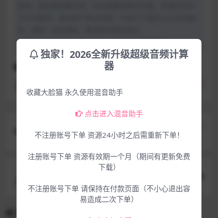
联网，版权属原著所有，如有需要请购买正版。资源仅供学
习交流使用，请勿用于商业用途！并请于下载后24小时内删
除，谢谢！如有侵权，敬请来信联系我们
（yingyinclub@hotmail.com），我们立刻删除。
独家！2026全新升级超级音频计算
器
Smart:EQ3
均衡
大脸猫
分享
收藏
点赞(
0
)
收藏大脸猫 永久使用混音助手
点击进入混音助手
上一篇
不注册账号下单 资源24小时之后需重新下单！
Logic Pro X For Mac v10.7.7 Mac2023.1.28最新专
业强大的音乐制作软件
注册账号下单 资源有效期一个月（期间有更新免费
下载）
下一篇
深受音乐人喜爱的新版Arturia FX Collection 3效果
不注册账号下单 请保持在付款页面（不小心退出容
器套装|高质量硬件复刻|混音插件2023.1更新
易造成二次下单）
相关文章