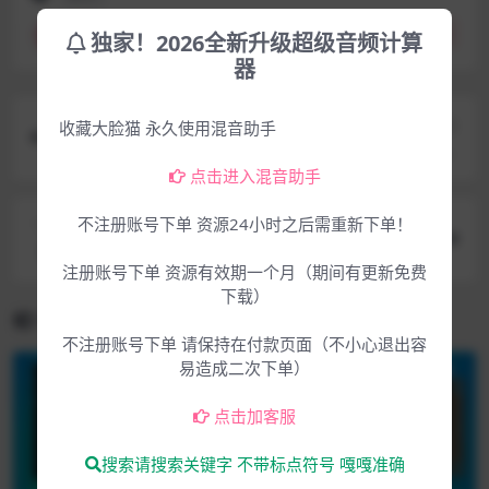
大脸猫
分享
收藏
点赞(
0
)
独家！2026全新升级超级音频计算
器
上一篇
收藏大脸猫 永久使用混音助手
【首发】喷火新品！全新管弦音源SSOD康泰克音
源Spitfire Audio – Spitfire Symphony Orchestra
点击进入混音助手
Discover KONTAKT
不注册账号下单 资源24小时之后需重新下单！
下一篇
【首发新品】谐波饱和器效果器插件Wavegrove –
注册账号下单 资源有效期一个月（期间有更新免费
Mariform v1.0.1 MOCHA WIN
下载）
相关文章
不注册账号下单 请保持在付款页面（不小心退出容
易造成二次下单）
点击加客服
搜索请搜索关键字 不带标点符号 嘎嘎准确