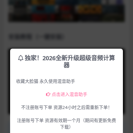
安装教程（一键安装）
独家！2026全新升级超级音频计算
器
收藏大脸猫 永久使用混音助手
点击进入混音助手
不注册账号下单 资源24小时之后需重新下单！
注册账号下单 资源有效期一个月（期间有更新免费
下载）
ℹ️
重要提醒：