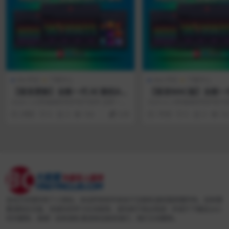
Win专区
下载中心
Mac专区
下载中心
【首发更新】全新一代 AI 鼓机Au
【首发MAC版】全新一代
diomodern Playbeat v4.2.2-BU
Audiomodern Playbea
2026.7.22和谐组织同步官方发布 全新一代
2025.4.12和谐组织同步官
BBiX WIN包含扩展音色库
MORiA MAC包含扩展
AI鼓机Playbeat4.2....
AI鼓机Playbeat4.0....
2周前
0
0
166
4.99
1年前
0
0
10
本站为非营利性个人网站，本站所有软件来自于互联网,版权属原著所有，如有需
要请购买正版，资源仅供学习交流使用，请勿用于商业用途！并请于下载后24小
时内删除，谢谢！如有侵权,敬请来信联系我们，我们立刻删除。