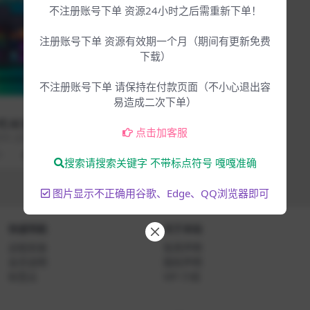
不注册账号下单 资源24小时之后需重新下单！
注册账号下单 资源有效期一个月（期间有更新免费
下载）
不注册账号下单 请保持在付款页面（不小心退出容
易造成二次下单）
 AI 鼓机
点击加客服
t v4.0.6-
方发布 全新一代
音色库
3
4.99
搜索请搜索关键字 不带标点符号 嘎嘎准确
图片显示不正确用谷歌、Edge、QQ浏览器即可
快速导航
关于本站
远程安装
免责声明
会员说明
版权声明
标签云
VIP 介绍