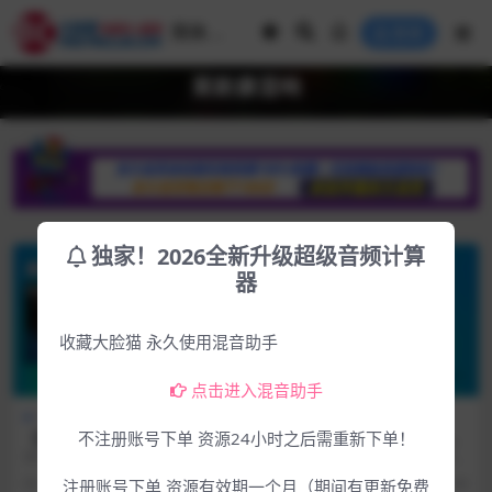
登录
莱斯康混响
独家！2026全新升级超级音频计算
器
收藏大脸猫 永久使用混音助手
点击进入混音助手
Win专区
下载中心
Win专区
下载中心
【首发】莱斯康高性价比经典
【首发更新】莱斯康混响七件
不注册账号下单 资源24小时之后需重新下单！
的Lexicon数字混响插件效果
套Lexicon – PCM Native Re
软件介绍 官方网站：https://lexico
2026.4.12和谐组织发布全新莱斯康
器Lexicon – MPX Native Re
verb Plug-in Bundle v1.3.1
npro.com/en/prod...
混响1.3.14新版本 软件介绍 官方
4月前
81
4.99
4月前
1.0K
4.99
注册账号下单 资源有效期一个月（期间有更新免费
verb v1.3.14.8017 WIN R2R
4.8017 WIN R2R
网...