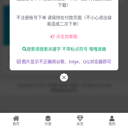
下载）
不注册账号下单 请保持在付款页面（不小心退出容
易造成二次下单）
点击加客服
搜索请搜索关键字 不带标点符号 嘎嘎准确
Mac专区
下载中心
【首发MAC版】莱斯康混响套
装Lexicon PCM Total Bundl
图片显示不正确用谷歌、Edge、QQ浏览器即可
2026.3.5和谐组织发布全新莱斯康
e v2026.02 (U2B) GUISEPPE
混响套装2026.2新版本，此为MAC
5月前
71
4.99
MAC
版！...
Copyright © 2025
大脸猫-为音乐人服务
- All rights reserved
混音编曲
音乐制作
51La
首页
分类
会员
我的