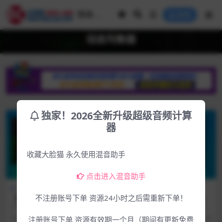
登录
动态均衡器
独家！2026全新升级超级音频计算
器
收藏大脸猫 永久使用混音助手
点击进入混音助手
Win专区
下载中心
Mac专区
下载中心
【首发更新】动态均衡器aiXd
【重磅首发】强大的人声动态
不注册账号下单 资源24小时之后需重新下单！
sp Dynamic EQ v2.0.9.0 Wi
追踪均衡插件Antares Auto-T
2024.6.11和谐组织发布动态均衡器
软件介绍 官方网站：https://bit.ly/4
N-BUBBiX&R2R
une Vocal EQ v1.0.0 MAC版
插件Dynamic EQ v2.0.9....
2ikNCM 这是一款内置专...
2年前
200
4.99
3年前
303
5.99
注册账号下单 资源有效期一个月（期间有更新免费