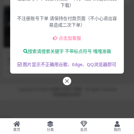
下载）
不注册账号下单 请保持在付款页面（不小心退出容
易造成二次下单）
点击加客服
搜索请搜索关键字 不带标点符号 嘎嘎准确
Win专区
下载中心
人声动态均衡器插件 Antares
Auto-Tune Vocal EQ v1.0.0
图片显示不正确用谷歌、Edge、QQ浏览器即可
软件介绍 这是一款内置专利自动调
破解版
谐音高跟踪技术的动态均衡器。人
4年前
1.2K
2
声自动调音 EQ ...
Copyright © 2025
大脸猫-为音乐人服务
- All rights reserved
混音编曲
音乐制作
51La
首页
分类
会员
我的