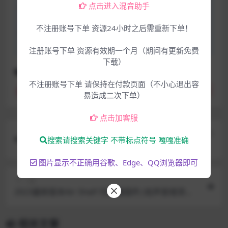
点击进入混音助手
联网，版权属原著所有，如有需要请购买正版。资源仅供学
习交流使用，请勿用于商业用途！并请于下载后24小时内删
不注册账号下单 资源24小时之后需重新下单！
除，谢谢！如有侵权，敬请来信联系我们
（yingyinclub@hotmail.com），我们立刻删除。
注册账号下单 资源有效期一个月（期间有更新免费
下载）
World Strings Guzheng
古筝
民族音源
不注册账号下单 请保持在付款页面（不小心退出容
大脸猫
分享
收藏
点赞(
0
)
易造成二次下单）
点击加客服
上一篇
搜索请搜索关键字 不带标点符号 嘎嘎准确
稀缺资源！一键模拟电话手机喇叭汽车音箱等 Nois
eAsh speakersim
图片显示不正确用谷歌、Edge、QQ浏览器即可
下一篇
2023最新版本Air Shelf 均衡器插件|给声音增添高
频空气感（win&mac）版本
相关文章