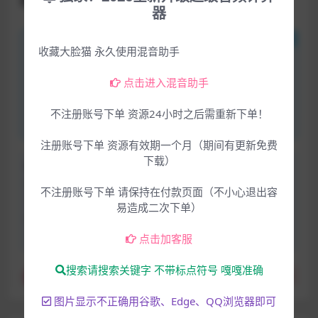
软件安装
器
隐藏内容
收藏大脸猫 永久使用混音助手
本内容需登录后查看
点击进入混音助手
登录后查看
不注册账号下单 资源24小时之后需重新下单！
注册账号下单 资源有效期一个月（期间有更新免费
下载）
声明：本站为非营利性个人网站，本站所有软件来自于互
联网，版权属原著所有，如有需要请购买正版。资源仅供学
不注册账号下单 请保持在付款页面（不小心退出容
习交流使用，请勿用于商业用途！并请于下载后24小时内删
易造成二次下单）
除，谢谢！如有侵权，敬请来信联系我们
（yingyinclub@hotmail.com），我们立刻删除。
点击加客服
搜索请搜索关键字 不带标点符号 嘎嘎准确
大脸猫
分享
收藏
点赞(
0
)
图片显示不正确用谷歌、Edge、QQ浏览器即可