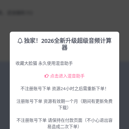
真、滤波器和 EQ
独家！2026全新升级超级音频计算
器
收藏大脸猫 永久使用混音助手
点击进入混音助手
不注册账号下单 资源24小时之后需重新下单！
注册账号下单 资源有效期一个月（期间有更新免费
下载）
不注册账号下单 请保持在付款页面（不小心退出容
易造成二次下单）