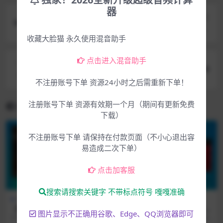
器
上一篇
【首发更新】长相很现代的经典混响模拟复刻Wave
收藏大脸猫 永久使用混音助手
Alchemy – Glow v1.2.0 WIN
点击进入混音助手
下一篇
【 首发更新】经典模拟莱斯康Lexicon PCM60混响
不注册账号下单 资源24小时之后需重新下单！
Wave Alchemy – Pulse v1.1.0 WIN R2R
注册账号下单 资源有效期一个月（期间有更新免费
相关文章
下载）
不注册账号下单 请保持在付款页面（不小心退出容
易造成二次下单）
点击加客服
搜索请搜索关键字 不带标点符号 嘎嘎准确
Mac专区
下载中心
Mac专区
下载中心
【首发更新MAC版】母带压缩
【首发新品MAC版】专为专业
图片显示不正确用谷歌、Edge、QQ浏览器即可
饱和多功能压缩VoosteQ Mat
母带处理与混音总线设计 高端
2025.9发布MAC版最新版本1.7.1
软件介绍 官方网站：https://mixwa