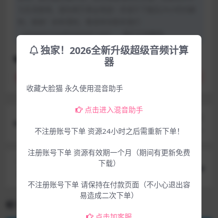
习交流使用，请勿用于商业用途！并请于下载后24小时内删
除，谢谢！如有侵权，敬请来信联系我们
（yingyinclub@hotmail.com），我们立刻删除。
独家！2026全新升级超级音频计算
Air Music
AIR Sprite
器
大脸猫
分享
收藏
点赞(
0
)
收藏大脸猫 永久使用混音助手
点击进入混音助手
上一篇
【免费】多功能双延迟效果插件Be Good Audio Ti
不注册账号下单 资源24小时之后需重新下单！
me Razor v1.1.0-TCD
注册账号下单 资源有效期一个月（期间有更新免费
下载）
下一篇
【会员钦点】全新虚拟吉他手迷人的电吉他uJAM –
不注册账号下单 请保持在付款页面（不小心退出容
Virtual Guitarist SPARKLE v2.1.0 WIN.OSX
易造成二次下单）
相关文章
点击加客服