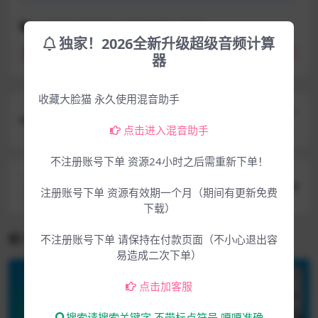
FabFilter Pro-Q3
大师预设
肥波
独家！2026全新升级超级音频计算
大脸猫
分享
收藏
点赞(
0
)
器
收藏大脸猫 永久使用混音助手
上一篇
【首发新品电音必备】陷阱音乐制作人的 “音色瑞士
点击进入混音助手
军刀”？效果器乐器插件Studio Trap – Neptune VS
不注册账号下单 资源24小时之后需重新下单！
T v1.0 RETAIL & Energy Neptune Expansion DECi
下一篇
BEL WIN
注册账号下单 资源有效期一个月（期间有更新免费
【首发免费】瓦哈拉新品大师预设Valhalla Future
下载）
Verb预设WIN&MAC通用
相关文章
不注册账号下单 请保持在付款页面（不小心退出容
易造成二次下单）
点击加客服
搜索请搜索关键字 不带标点符号 嘎嘎准确