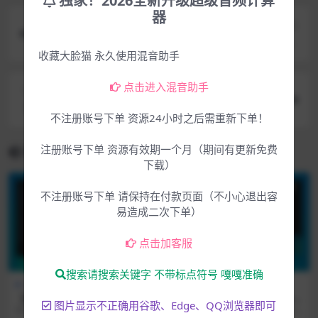
独家！2026全新升级超级音频计算
器
上一篇
【免版税】史诗般的电影配乐MIDI采样包拉尼亚凯
收藏大脸猫 永久使用混音助手
亚之声-梦境环境Laniakea Sounds – Dreamscape
Ambient Vol.2 (MiDi, WAV)
点击进入混音助手
下一篇
【新品】蒙古人声呼麦音源蒙古之声Sonuscore M
不注册账号下单 资源24小时之后需重新下单！
ongolian Voices Ancient Phrases KONTAKT
注册账号下单 资源有效期一个月（期间有更新免费
相关文章
下载）
不注册账号下单 请保持在付款页面（不小心退出容
易造成二次下单）
点击加客服
搜索请搜索关键字 不带标点符号 嘎嘎准确
Win专区
下载中心
Mac专区
下载中心
【永久会员钦点】编曲必备！
【首发MAC版】臭氧Catalyst
图片显示不正确用谷歌、Edge、QQ浏览器即可
2023新版Nexus v4.5.4电音
系列混音套装iZotope Cataly
软件介绍 适用平台：WIN 类
2025.7.26和谐组织发布臭氧iZotop