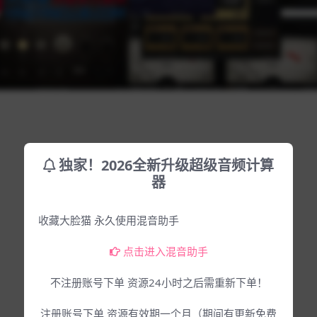
独家！2026全新升级超级音频计算
器
收藏大脸猫 永久使用混音助手
点击进入混音助手
不注册账号下单 资源24小时之后需重新下单！
注册账号下单 资源有效期一个月（期间有更新免费