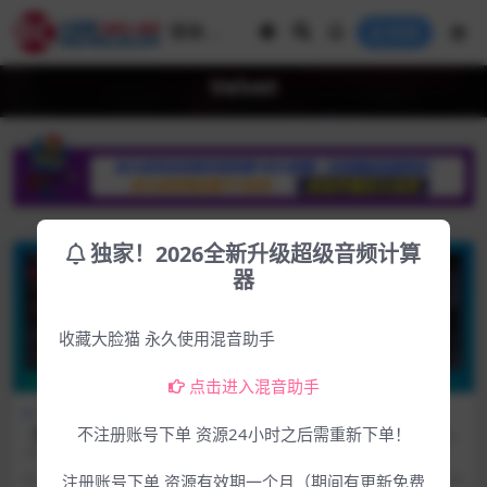
登录
Velvet
独家！2026全新升级超级音频计算
器
收藏大脸猫 永久使用混音助手
点击进入混音助手
Win专区
下载中心
Mac专区
下载中心
【首发新品更新】告别刺耳人
【首发新品MAC版】告别刺耳
不注册账号下单 资源24小时之后需重新下单！
声！臭氧智能消咝神器效果器
人声！臭氧智能消咝神器效果
2025.6.30和谐组织R2R发布插件1.
2025.5.6号和谐组织同步官方发布
插件iZotope Velvet v1.0.0-
器插件iZotope Velvet v1.0.0
0.0版！资源包含两个版本，一个V
新插件1.0.0版！此为MAC版！ 软
1年前
661
4.99
1年前
373
4.99
注册账号下单 资源有效期一个月（期间有更新免费
V.R&R2R WIN
U2B Mac [MORiA]
R...
件介...