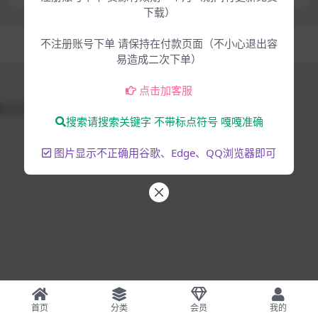
下载）
Copyright © 2025
大脸猫-为音乐人服务
- All rights reserved
不注册账号下单 请保持在付款页面（不小心退出容
混音编曲
音乐制作
易造成二次下单）
点击加客服
51La
搜索请搜索关键字 不带标点符号 嘎嘎准确
图片显示不正确用谷歌、Edge、QQ浏览器即可
首页
分类
会员
我的