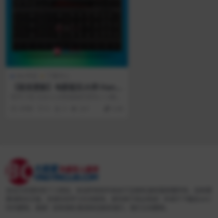
Win专区
下载中心
【首发更新】电影配乐大师 Hans
Zimmer合作开发的新一代合成器
软件介绍 2026.4.20和谐组织发布2.1.0版
插件Synapse Audio Software T
官方网站：https://...
3月前
0
0
267
4.99
he Legend HZ v2.1.0.CE – V.R
本站为非营利性个人网站，本站所有软件来自于互联网,版权属原著所有，如有需
要请购买正版，资源仅供学习交流使用，请勿用于商业用途！并请于下载后24小
时内删除，谢谢！如有侵权,敬请来信联系我们，我们立刻删除。