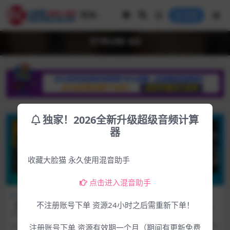
登录
STRUM GS
独家！2026全新升级超级音频计算
器
收藏大脸猫 永久使用混音助手
点击进入混音助手
Win专区
下载中心
Mac专区
下载中心
【首发更新】最新物理建模吉
【首发更新】最新物理建模吉
不注册账号下单 资源24小时之后需重新下单！
他音源Applied Acoustics Sy
他音源Applied Acoustics Sy
软件介绍 适用平台： WIN 类
软件介绍 适用平台： MAC 类
stems – STRUM GS-2 v2.4.4
stems – STRUM GS-2 v2.4.4
型： 音源 版本：v2.4.4 大小：72M
型： 音源 版本：v2.4.4 大小：82M
3年前
140
0
3年前
128
0
注册账号下单 资源有效期一个月（期间有更新免费
WIN
MAC
B ...
B ...