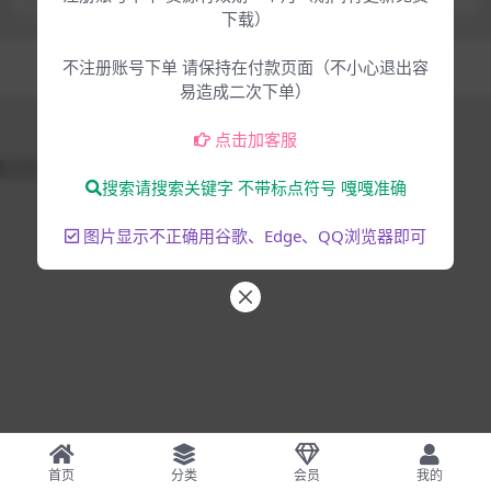
下载）
Copyright © 2025
大脸猫-为音乐人服务
- All rights reserved
不注册账号下单 请保持在付款页面（不小心退出容
混音编曲
音乐制作
易造成二次下单）
点击加客服
51La
搜索请搜索关键字 不带标点符号 嘎嘎准确
图片显示不正确用谷歌、Edge、QQ浏览器即可
首页
分类
会员
我的