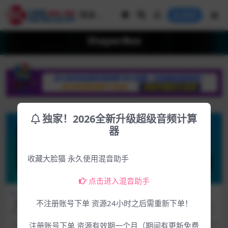
登录
ShaperBox
独家！2026全新升级超级音频计算
器
收藏大脸猫 永久使用混音助手
点击进入混音助手
Win专区
下载中心
Mac专区
下载中心
【首发更新】强大的节奏多效
【首发更新MAC版】强大的节
不注册账号下单 资源24小时之后需重新下单！
果插件CableGuys ShaperBo
奏多效果插件CableGuys Sha
软件介绍 2025.12.17和谐组织发布
软件介绍 2026.4.22和谐组织发布
x v3.6.3 WIN
perBox v3.6.3 MacOSX
更新3.6.2版，资源包含9个版本、
更新3.6.3版，此为MAC版！！！
4月前
1.4K
4.99
4月前
80
4.99
注册账号下单 资源有效期一个月（期间有更新免费
安...
所...