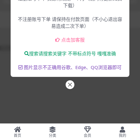
下载）
Copyright © 2025
大脸猫-为音乐人服务
- All rights reserved
不注册账号下单 请保持在付款页面（不小心退出容
混音编曲
音乐制作
易造成二次下单）
点击加客服
51La
搜索请搜索关键字 不带标点符号 嘎嘎准确
图片显示不正确用谷歌、Edge、QQ浏览器即可
首页
分类
会员
我的