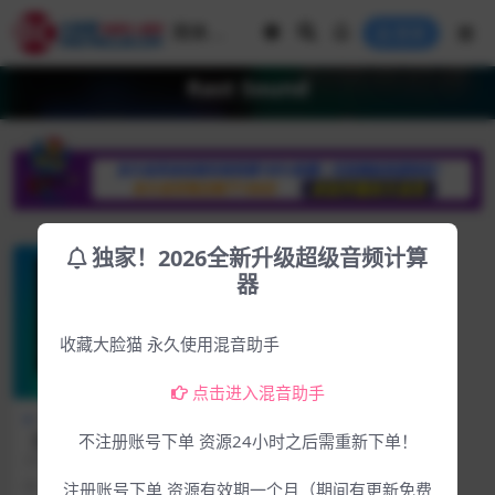
登录
Rast Sound
独家！2026全新升级超级音频计算
器
收藏大脸猫 永久使用混音助手
点击进入混音助手
Win专区
下载中心
【首发新品黑科技】音频专业
不注册账号下单 资源24小时之后需重新下单！
人士的 AI 驱动母带处理Rast
2025.3.24和谐组织发布同步官方发
Sound Soren v1.1.0 WiN-M
布 黑科技AI 驱动母带处理 独立软
1年前
1.3K
4.99
注册账号下单 资源有效期一个月（期间有更新免费
OCHA
件 ...