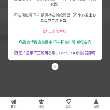
下载）
Copyright © 2025
大脸猫-为音乐人服务
- All rights reserved
不注册账号下单 请保持在付款页面（不小心退出容
混音编曲
音乐制作
易造成二次下单）
点击加客服
51La
搜索请搜索关键字 不带标点符号 嘎嘎准确
图片显示不正确用谷歌、Edge、QQ浏览器即可
首页
分类
会员
我的