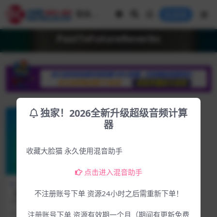
登录
PastToFutureReverbs
独家！2026全新升级超级音频计算
器
收藏大脸猫 永久使用混音助手
点击进入混音助手
Mac专区
Win专区
【首发2023.9月全新风铃音
不注册账号下单 资源24小时之后需重新下单！
源】PastToFutureReverbs B
音源简介 自带58个WAV高品质音频
ar Chimes For KONTAKT &
采样 官方网站：https://pastto...
3年前
662
4.99
注册账号下单 资源有效期一个月（期间有更新免费
WAV 康泰克音源