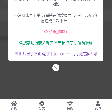
下载）
Copyright © 2025
大脸猫-为音乐人服务
- All rights reserved
不注册账号下单 请保持在付款页面（不小心退出容
混音编曲
音乐制作
易造成二次下单）
点击加客服
51La
搜索请搜索关键字 不带标点符号 嘎嘎准确
图片显示不正确用谷歌、Edge、QQ浏览器即可
首页
分类
会员
我的