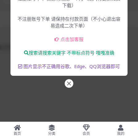
下载）
Copyright © 2025
大脸猫-为音乐人服务
- All rights reserved
不注册账号下单 请保持在付款页面（不小心退出容
混音编曲
音乐制作
易造成二次下单）
点击加客服
51La
搜索请搜索关键字 不带标点符号 嘎嘎准确
图片显示不正确用谷歌、Edge、QQ浏览器即可
首页
分类
会员
我的