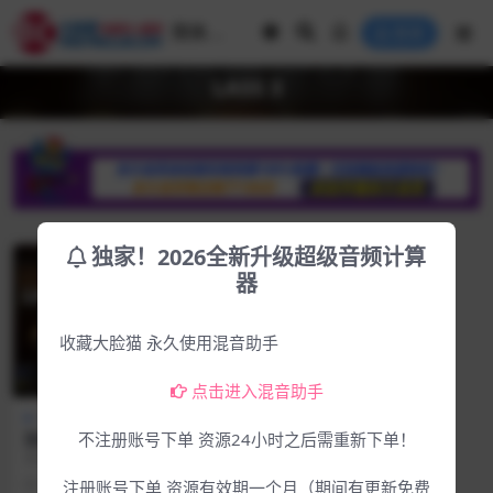
登录
LASS 3
独家！2026全新升级超级音频计算
器
收藏大脸猫 永久使用混音助手
点击进入混音助手
Mac专区
Win专区
独家！真LASS 3弦乐音源LA S
不注册账号下单 资源24小时之后需重新下单！
CORING STRINGS 3(不是MS
音源介绍 注意！这是真LASS 3(LA
S)
SCORING STRINGS 3),...
4年前
5.1K
18
注册账号下单 资源有效期一个月（期间有更新免费