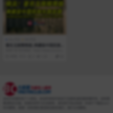
Mac专区
Win专区
著名玉族精简版|典藏级中国民族
古风乐器音源 Sampling Jade Et
音源介绍 官方网站：https://www.strezov-s
hnic Orchestra Minified KONT
ampling.c...
4年前
0
2
1.2K
8.6
AKT
本站为非营利性个人网站，本站所有软件来自于互联网,版权属原著所有，如有需
要请购买正版，资源仅供学习交流使用，请勿用于商业用途！并请于下载后24小
时内删除，谢谢！如有侵权,敬请来信联系我们，我们立刻删除。