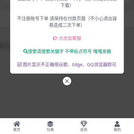
下载）
Copyright © 2025
大脸猫-为音乐人服务
- All rights reserved
不注册账号下单 请保持在付款页面（不小心退出容
混音编曲
音乐制作
易造成二次下单）
点击加客服
51La
搜索请搜索关键字 不带标点符号 嘎嘎准确
图片显示不正确用谷歌、Edge、QQ浏览器即可
首页
分类
会员
我的