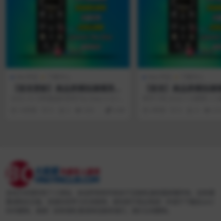
Win专区
下载中心
Mac专区
下载中心
【首发更新】高品质模拟建模英国
【首发】高品质模拟建
经典总线压缩Cytomic Effects B
总线压缩Cytomic The G
2025.10.16和谐组织发布The Glue v1.8.1
软件介绍 2024.1.16更新1.7
undle The Glue v1.8.1 Incl Pat
7.0 Incl Patched an
资源包含6个版本...
为MAC版 官方网站：ht...
10月前
0
2
525
4.99
3年前
0
0
21
ched and Keygen-R2R&TCD WI
macOS-RET
N
本站为非营利性个人网站，本站所有软件来自于互联网,版权属原著所有，如有需
要请购买正版，资源仅供学习交流使用，请勿用于商业用途！并请于下载后24小
时内删除，谢谢！如有侵权,敬请来信联系我们，我们立刻删除。