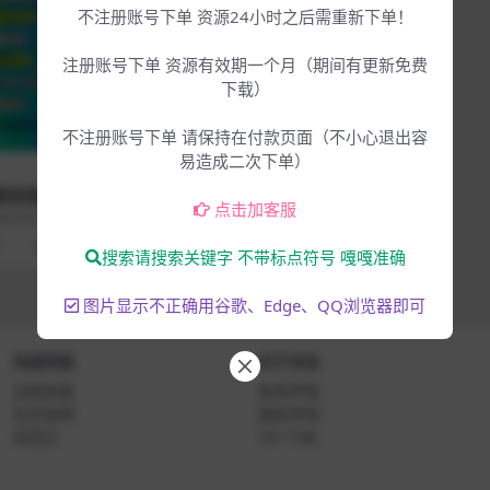
不注册账号下单 资源24小时之后需重新下单！
注册账号下单 资源有效期一个月（期间有更新免费
下载）
不注册账号下单 请保持在付款页面（不小心退出容
易造成二次下单）
Win专区
下载中心
模英国经典
高品质模拟建模总线压缩 2023.1.2
点击加客服
lue v1.
1新版本Cytomic.The.Glue.v1.5.
.0最新版本 此
软件介绍 官方网站： https://href.li/?http
d Keygen
11
s://cyto...
9
4.99
4年前
2
0
248
3.99
搜索请搜索关键字 不带标点符号 嘎嘎准确
图片显示不正确用谷歌、Edge、QQ浏览器即可
快速导航
关于本站
远程安装
免责声明
会员说明
版权声明
标签云
VIP 介绍