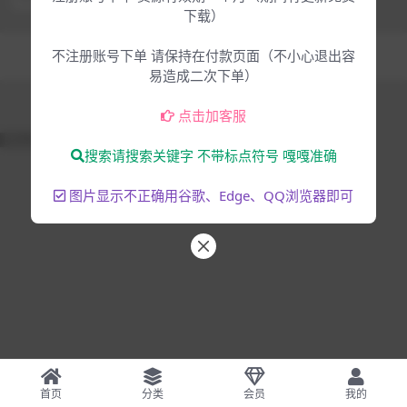
下载）
Copyright © 2025
大脸猫-为音乐人服务
- All rights reserved
不注册账号下单 请保持在付款页面（不小心退出容
混音编曲
音乐制作
易造成二次下单）
点击加客服
51La
搜索请搜索关键字 不带标点符号 嘎嘎准确
图片显示不正确用谷歌、Edge、QQ浏览器即可
首页
分类
会员
我的