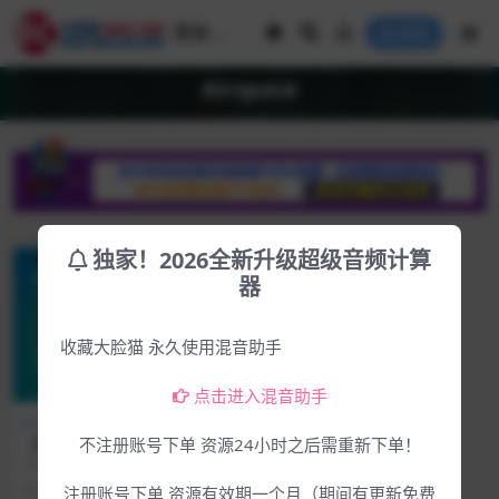
登录
Airspace
独家！2026全新升级超级音频计算
器
收藏大脸猫 永久使用混音助手
点击进入混音助手
Win专区
下载中心
【首发新插件】让你的声音充
不注册账号下单 资源24小时之后需重新下单！
满无尽的空间和质感 混响和延
2024.10.10和谐组织同步官方发布
迟插件ModeAudio – Airspac
新插件 Airspace 混响和延迟插件...
2年前
241
4.99
注册账号下单 资源有效期一个月（期间有更新免费
e v1.0.0.112 WIN