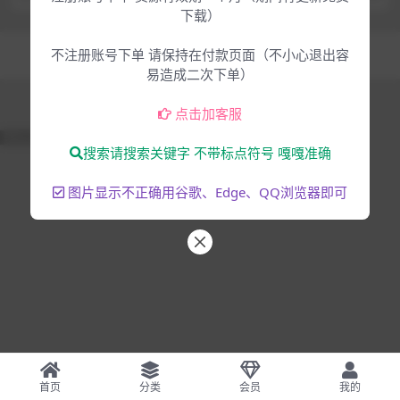
下载）
Copyright © 2025
大脸猫-为音乐人服务
- All rights reserved
不注册账号下单 请保持在付款页面（不小心退出容
混音编曲
音乐制作
易造成二次下单）
点击加客服
51La
搜索请搜索关键字 不带标点符号 嘎嘎准确
图片显示不正确用谷歌、Edge、QQ浏览器即可
首页
分类
会员
我的