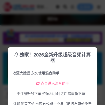
登录
8Dio
独家！2026全新升级超级音频计算
器
收藏大脸猫 永久使用混音助手
点击进入混音助手
Mac专区
Win专区
Mac专区
Win专区
【首发】【七弦琴】著名8Dio
最新8Dio Claire Piccolo Flut
不注册账号下单 资源24小时之后需重新下单！
最新出品8Dio – Lyre音源 (K
e Virtuoso短笛长笛演奏家-K
软件简介 官方网站：https://8dio.c
软件介绍 官方网站：https://8dio.c
ONTAKT)
ONTAKT
om/products/lyre...
om/products/alto...
3年前
213
6.99
4年前
194
4.99
注册账号下单 资源有效期一个月（期间有更新免费