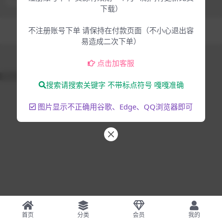
下载）
Copyright © 2025
大脸猫-为音乐人服务
- All rights reserved
不注册账号下单 请保持在付款页面（不小心退出容
混音编曲
音乐制作
易造成二次下单）
点击加客服
51La
搜索请搜索关键字 不带标点符号 嘎嘎准确
图片显示不正确用谷歌、Edge、QQ浏览器即可
首页
分类
会员
我的