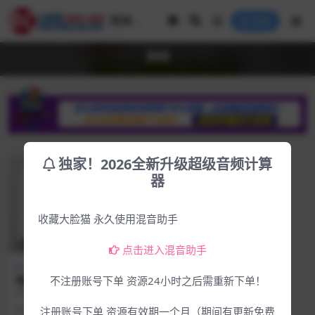
登录
808
独家！2026全新升级超级音频计算
器
收藏大脸猫 永久使用混音助手
点击进入混音助手
Mac专区
Win专区
嘻哈808贝司KONTAKT-Julez
不注册账号下单 资源24小时之后需重新下单！
Jadon Hot Sauce The 808 P
软件介绍 官方网站：官方地址：htt
ack-MAC&WIN
ps://julezjadon.com/pr...
4年前
192
2.55
注册账号下单 资源有效期一个月（期间有更新免费