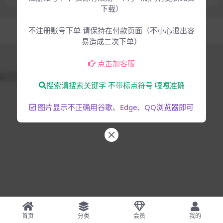
下载）
Copyright © 2025
大脸猫-为音乐人服务
- All rights reserved
不注册账号下单 请保持在付款页面（不小心退出容
混音编曲
音乐制作
易造成二次下单）
点击加客服
51La
搜索请搜索关键字 不带标点符号 嘎嘎准确
图片显示不正确用谷歌、Edge、QQ浏览器即可
首页
分类
会员
我的