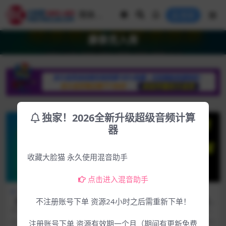
登录
康泰克入库
独家！2026全新升级超级音频计算
器
收藏大脸猫 永久使用混音助手
点击进入混音助手
Mac专区
下载中心
下载中心
常用工具
【独家MAC康泰克入库工具】
康泰克7官方入库工具最新版
不注册账号下单 资源24小时之后需重新下单！
Mac版康泰克入库工具 Konta
本KONTAKT.Manager.v1.1.7
此资源为入库工具包，包含MAC版
软件介绍 KONTAKT官方入库工具破
kt标准 非标准音源入库支持In
-R2R（2023.1.12更新版本）
康泰克Kontakt 5、6、7入库所需的
解版，本文就不多做图文介绍了！
3年前
1.6K
30
4年前
3.1K
0
注册账号下单 资源有效期一个月（期间有更新免费
tel/M1/M2 Kontakt 7\6\5
一切工...
此入库工具...