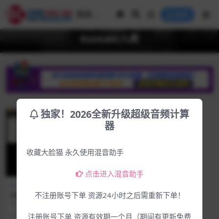
登录
Kontakt入库
独家！2026全新升级超级音频计算
器
收藏大脸猫 永久使用混音助手
点击进入混音助手
常用工具
Kontakt入库工具 3.0免安装
不注册账号下单 资源24小时之后需重新下单！
版
kontakt音色库添加工具3.0 支持平
台：PC 安装教程：直接双击运行，
4年前
708
0
注册账号下单 资源有效期一个月（期间有更新免费
无需...