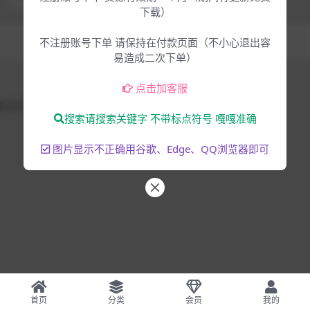
下载）
Copyright © 2025
大脸猫-为音乐人服务
- All rights reserved
不注册账号下单 请保持在付款页面（不小心退出容
混音编曲
音乐制作
易造成二次下单）
点击加客服
51La
搜索请搜索关键字 不带标点符号 嘎嘎准确
图片显示不正确用谷歌、Edge、QQ浏览器即可
首页
分类
会员
我的