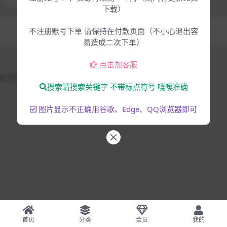
下载）
Copyright © 2025
大脸猫-为音乐人服务
- All rights reserved
不注册账号下单 请保持在付款页面（不小心退出容
混音编曲
音乐制作
易造成二次下单）
点击加客服
51La
搜索请搜索关键字 不带标点符号 嘎嘎准确
图片显示不正确用谷歌、Edge、QQ浏览器即可
首页
分类
会员
我的