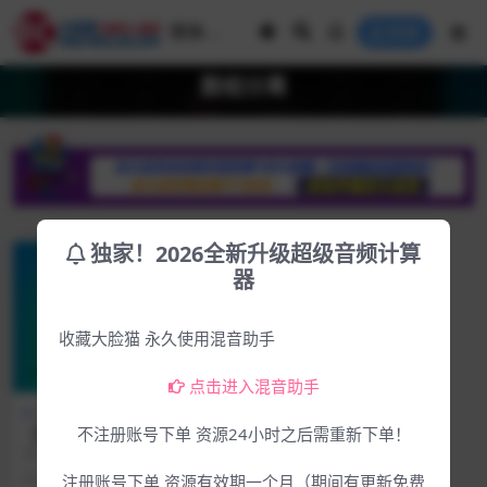
登录
鼓组分离
独家！2026全新升级超级音频计算
器
收藏大脸猫 永久使用混音助手
点击进入混音助手
Mac专区
下载中心
【永久会员钦点】神级革命性
不注册账号下单 资源24小时之后需重新下单！
实时鼓组分离插件Acon Digit
此为MAC版！此为MAC版！此为M
al Remix Drums v1.0.1 U2B
AC版！ 软件介绍 官方网站：http
10月前
115
4.99
注册账号下单 资源有效期一个月（期间有更新免费
Mac [MORiA]
s://...