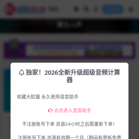
登录
蒙古人声
独家！2026全新升级超级音频计算
器
收藏大脸猫 永久使用混音助手
点击进入混音助手
Mac专区
Win专区
【新品】蒙古人声呼麦音源蒙
不注册账号下单 资源24小时之后需重新下单！
古之声Sonuscore Mongolia
软件简介： 官方网站：https://stor
n Voices Ancient Phrases K
e.cinesamples.com...
3年前
632
8.9
注册账号下单 资源有效期一个月（期间有更新免费
ONTAKT