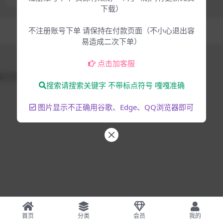
下载）
Copyright © 2025
大脸猫-为音乐人服务
- All rights reserved
不注册账号下单 请保持在付款页面（不小心退出容
混音编曲
音乐制作
易造成二次下单）
点击加客服
51La
搜索请搜索关键字 不带标点符号 嘎嘎准确
图片显示不正确用谷歌、Edge、QQ浏览器即可
首页
分类
会员
我的