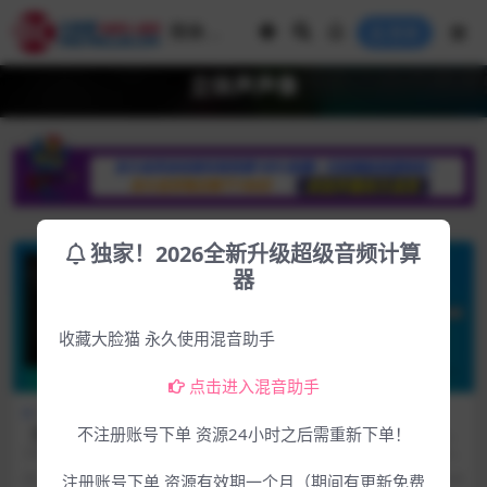
登录
立体声声像
独家！2026全新升级超级音频计算
器
收藏大脸猫 永久使用混音助手
点击进入混音助手
Mac专区
下载中心
Win专区
下载中心
【首发更新MAC版】alex推荐
【插件联盟新品】alex推荐神
不注册账号下单 资源24小时之后需重新下单！
插件联盟神乎其神终极立体声
乎其神终极立体声像增强效果
2024.12.16和谐组织发布新品更新
软件介绍 官方网站：https://www.p
像增强效果插件Plugin Allian
插件Plugin Alliance SPL BiG
1.0.1版本 资源包含两个版本 下...
lugin-alliance.co...
2年前
293
4.99
2年前
326
4.99
注册账号下单 资源有效期一个月（期间有更新免费
ce Brainworx SPL BiG 1.0.1
v1.0.0 Incl Patched and Key