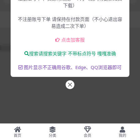
macOS
gen-R2R
下载）
Copyright © 2025
大脸猫-为音乐人服务
- All rights reserved
不注册账号下单 请保持在付款页面（不小心退出容
混音编曲
音乐制作
易造成二次下单）
点击加客服
51La
搜索请搜索关键字 不带标点符号 嘎嘎准确
图片显示不正确用谷歌、Edge、QQ浏览器即可
首页
分类
会员
我的