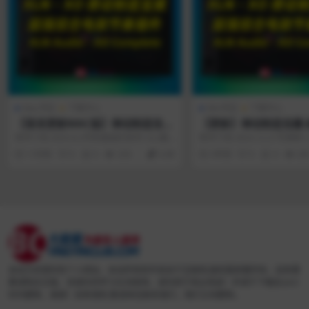
Mac专区
下载中心
Win专区
下载中心
【首发更新MAC版】律动制造宝
【更新】律动制造宝藏-
藏-超强综合电鼓节奏插件XLN Au
鼓节奏插件XLN Audio 
软件介绍 2025.9.2号和谐组织发布1.8.2最
软件介绍 2023.12.21号更新1.
dio XO 1.8.2 macOS [HCiSO]
plete 1.5.9.2 STAND
新版本，此为MAC版本！ 官...
本，资源包含两个版本，下...
11月前
0
0
335
4.99
3年前
0
0
28
N R2R
本站为非营利性个人网站，本站所有软件来自于互联网,版权属原著所有，如有需
要请购买正版，资源仅供学习交流使用，请勿用于商业用途！并请于下载后24小
时内删除，谢谢！如有侵权,敬请来信联系我们，我们立刻删除。