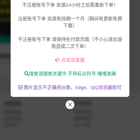
不注册账号下单 资源24小时之后需重新下单！
注册账号下单 资源有效期一个月（期间有更新免费
下载）
不注册账号下单 请保持在付款页面（不小心退出容
易造成二次下单）
超强综合电
点击加客服
– XO Com
5.9.2最新版
ALONE WI
5
4.99
搜索请搜索关键字 不带标点符号 嘎嘎准确
图片显示不正确用谷歌、Edge、QQ浏览器即可
快速导航
关于本站
远程安装
免责声明
会员说明
版权声明
标签云
VIP 介绍