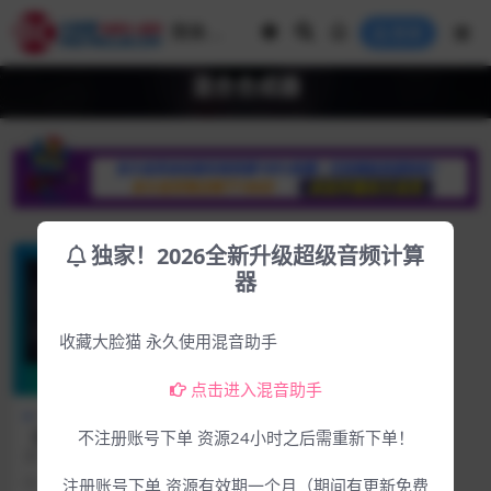
登录
混合合成器
独家！2026全新升级超级音频计算
器
收藏大脸猫 永久使用混音助手
点击进入混音助手
Mac专区
Win专区
【首发】独一无二的混合合成
不注册账号下单 资源24小时之后需重新下单！
器康泰克音源合成器Sonora C
基于 Kontakt 8 的 Porphyra Hybrid
inematic – Porphyra Hybri
混合合成器，入库最...
2年前
157
4.99
注册账号下单 资源有效期一个月（期间有更新免费
d Synthesizer KONTAKT