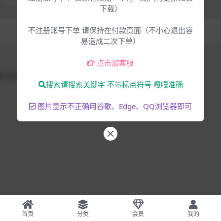
下载）
Copyright © 2025
大脸猫-为音乐人服务
- All rights reserved
不注册账号下单 请保持在付款页面（不小心退出容
混音编曲
音乐制作
易造成二次下单）
点击加客服
51La
搜索请搜索关键字 不带标点符号 嘎嘎准确
图片显示不正确用谷歌、Edge、QQ浏览器即可
首页
分类
会员
我的